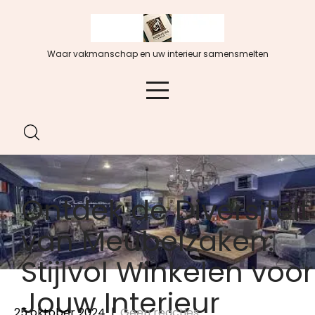
Spring
naar
de
Waar vakmanschap en uw interieur samensmelten
inhoud
Ontdek de Diversiteit
van Meubelzaken:
Stijlvol Winkelen voor
Jouw Interieur
25 oktober 2024
|
Geen reacties