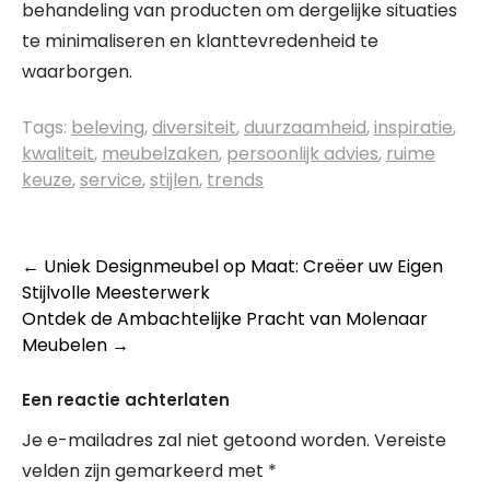
behandeling van producten om dergelijke situaties
te minimaliseren en klanttevredenheid te
waarborgen.
Tags:
beleving
,
diversiteit
,
duurzaamheid
,
inspiratie
,
kwaliteit
,
meubelzaken
,
persoonlijk advies
,
ruime
keuze
,
service
,
stijlen
,
trends
Berichtnavigatie
←
Uniek Designmeubel op Maat: Creëer uw Eigen
Stijlvolle Meesterwerk
Ontdek de Ambachtelijke Pracht van Molenaar
Meubelen
→
Een reactie achterlaten
Je e-mailadres zal niet getoond worden.
Vereiste
velden zijn gemarkeerd met
*