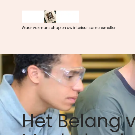
Spring
naar
de
inhoud
Waar vakmanschap en uw interieur samensmelten
Het Belang 