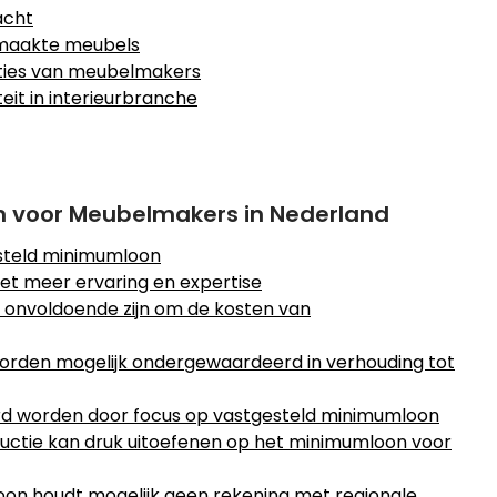
acht
emaakte meubels
aties van meubelmakers
teit in interieurbranche
 voor Meubelmakers in Nederland
steld minimumloon
et meer ervaring en expertise
 onvoldoende zijn om de kosten van
orden mogelijk ondergewaardeerd in verhouding tot
erd worden door focus op vastgesteld minimumloon
ctie kan druk uitoefenen op het minimumloon voor
oon houdt mogelijk geen rekening met regionale