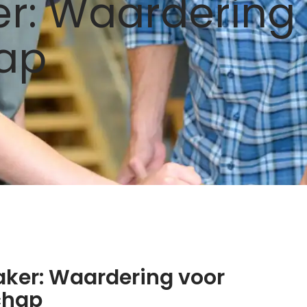
r: Waardering 
ap
er: Waardering voor
chap