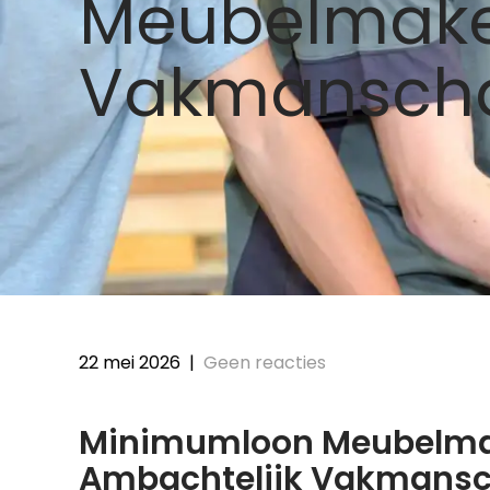
Meubelmake
Vakmansch
22 mei 2026
|
Geen reacties
Minimumloon Meubelmak
Ambachtelijk Vakmans