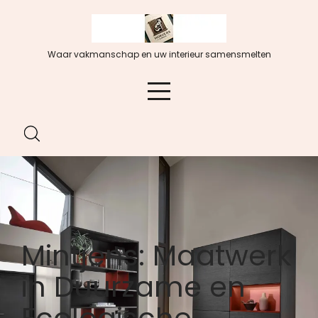
Spring
naar
de
Waar vakmanschap en uw interieur samensmelten
inhoud
Mintjens: Maatwerk
in Duurzame en
Ecologische