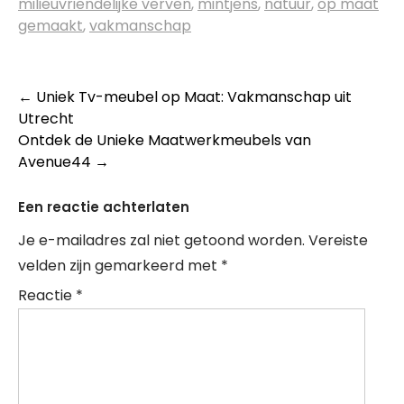
milieuvriendelijke verven
,
mintjens
,
natuur
,
op maat
gemaakt
,
vakmanschap
Berichtnavigatie
←
Uniek Tv-meubel op Maat: Vakmanschap uit
Utrecht
Ontdek de Unieke Maatwerkmeubels van
Avenue44
→
Een reactie achterlaten
Je e-mailadres zal niet getoond worden.
Vereiste
velden zijn gemarkeerd met
*
Reactie
*