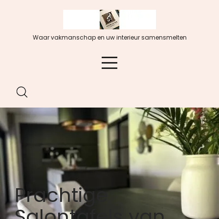
Spring
naar
de
Waar vakmanschap en uw interieur samensmelten
inhoud
Prachtige
Salontafels van