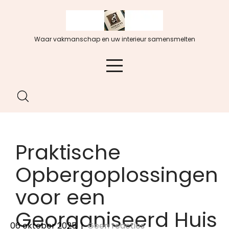
Spring
naar
de
Waar vakmanschap en uw interieur samensmelten
inhoud
Praktische
Opbergoplossingen
voor een
Georganiseerd Huis
06 oktober 2025
|
Geen reacties