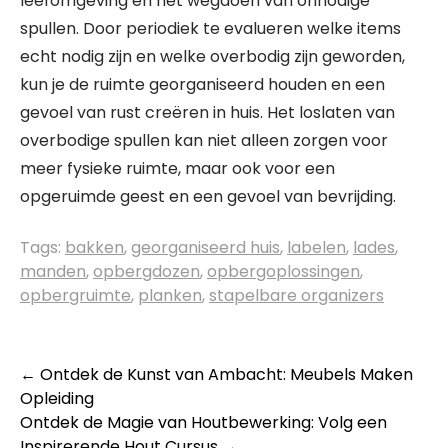
leefomgeving en het wegdoen van onnodige
spullen. Door periodiek te evalueren welke items
echt nodig zijn en welke overbodig zijn geworden,
kun je de ruimte georganiseerd houden en een
gevoel van rust creëren in huis. Het loslaten van
overbodige spullen kan niet alleen zorgen voor
meer fysieke ruimte, maar ook voor een
opgeruimde geest en een gevoel van bevrijding.
Tags:
bakken
,
georganiseerd huis
,
labelen
,
lades
,
manden
,
opbergdozen
,
opbergoplossingen
,
opbergruimte
,
planken
,
stapelbare organizers
Berichtnavigatie
←
Ontdek de Kunst van Ambacht: Meubels Maken
Opleiding
Ontdek de Magie van Houtbewerking: Volg een
Inspirerende Hout Cursus
→