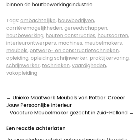
binnen de houtbewerkingsindustrie.
Tags:
ambachtelijke
,
bouwbedrijven
,
carrièremogelijkheden
,
gereedschappen
,
houtbewerking
,
houten constructies
,
houtsoorten
,
interieurontwerpers
,
machines
,
meubelmakers
,
meubels
,
ontwerp- en constructietechnieken
,
opleiding
,
opleiding schrijnwerker
,
praktijkervaring
,
schrijnwerker
,
technieken
,
vaardigheden
,
vakopleiding
Berichtnavigatie
←
Unieke Maatwerk Meubels van Rottier: Creëer
Jouw Persoonlijke Interieur
Vacature Meubelmaker gezocht in Zuid-Holland
→
Een reactie achterlaten
Je e-mailadres zal niet getoond worden.
Vereiste