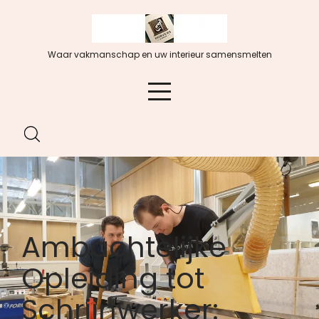
Spring
naar
de
Waar vakmanschap en uw interieur samensmelten
inhoud
Ambachtelijke
Opleiding tot
Schrijnwerker: