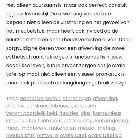
niet alleen duurzaam is, maar ook perfect aansluit
bij jouw levensstijl. De afwerking van de tafel
bepaalt niet alleen de uitstraling en het gevoel van
het meubelstuk, maar heeft ook invloed op de
duurzaamheid en onderhoudsvereisten ervan. Door
zorgvuldig te kiezen voor een afwerking die zowel
esthetisch aantrekkelijk als functioneel is in jouw
dagelijkse leven, kun je ervoor zorgen dat je ovale
tafel op maat niet alleen een visueel pronkstuk is,
maar ook praktisch en langdurig in gebruik zal zijn.
Tags:
aantal personen
,
afmetingen
,
afwerking
,
creativiteit
,
draaiplateaus
,
esthetisch
verantwoordelijkheid
,
functies
,
glas
,
harmonieus
interieur
,
hout
,
interieur
,
interieurstijl
,
leefomgeving
,
maat
,
maatwerk
,
materialen
,
metaal
,
meting
,
meubelstuk
,
ontwerp
,
ovale tafel
,
ovale tafel op