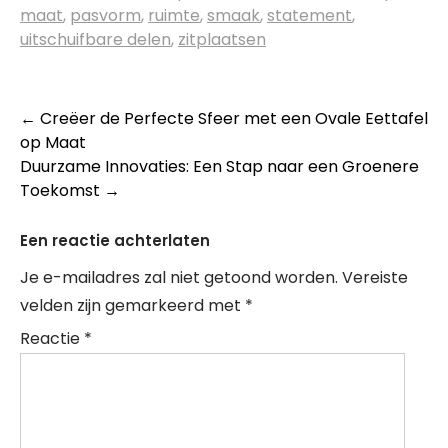
maat
,
pasvorm
,
ruimte
,
smaak
,
statement
,
uitschuifbare delen
,
zitplaatsen
Berichtnavigatie
←
Creëer de Perfecte Sfeer met een Ovale Eettafel
op Maat
Duurzame Innovaties: Een Stap naar een Groenere
Toekomst
→
Een reactie achterlaten
Je e-mailadres zal niet getoond worden.
Vereiste
velden zijn gemarkeerd met
*
Reactie
*