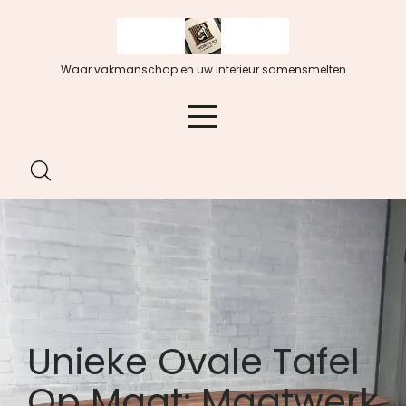
Spring
naar
de
Waar vakmanschap en uw interieur samensmelten
inhoud
Unieke Ovale Tafel
Op Maat: Maatwerk