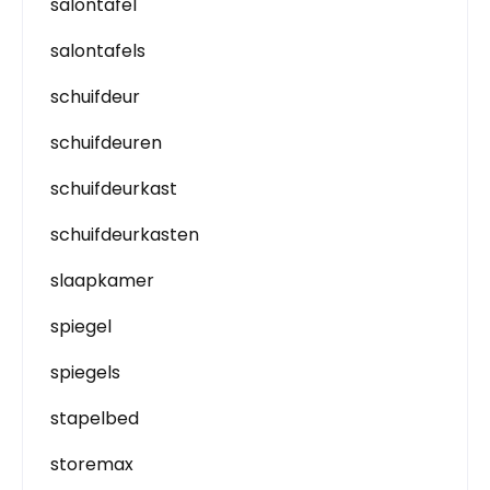
salontafel
salontafels
schuifdeur
schuifdeuren
schuifdeurkast
schuifdeurkasten
slaapkamer
spiegel
spiegels
stapelbed
storemax