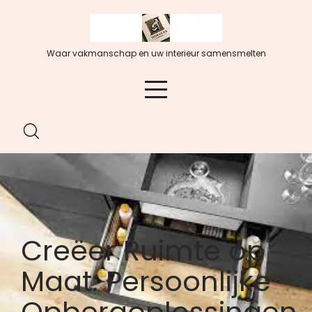
Spring
naar
de
Waar vakmanschap en uw interieur samensmelten
inhoud
Creëer Ruimte op
Maat: Persoonlijke
Opbergoplossingen