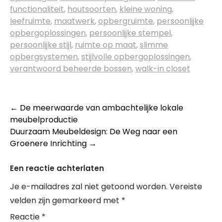
functionaliteit
,
houtsoorten
,
kleine woning
,
leefruimte
,
maatwerk
,
opbergruimte
,
persoonlijke
opbergoplossingen
,
persoonlijke stempel
,
persoonlijke stijl
,
ruimte op maat
,
slimme
opbergsystemen
,
stijlvolle opbergoplossingen
,
verantwoord beheerde bossen
,
walk-in closet
Berichtnavigatie
←
De meerwaarde van ambachtelijke lokale
meubelproductie
Duurzaam Meubeldesign: De Weg naar een
Groenere Inrichting
→
Een reactie achterlaten
Je e-mailadres zal niet getoond worden.
Vereiste
velden zijn gemarkeerd met
*
Reactie
*