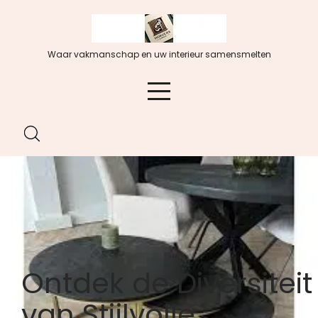
Spring
naar
de
Waar vakmanschap en uw interieur samensmelten
inhoud
Ontdek de Diversiteit
van Stijlvolle