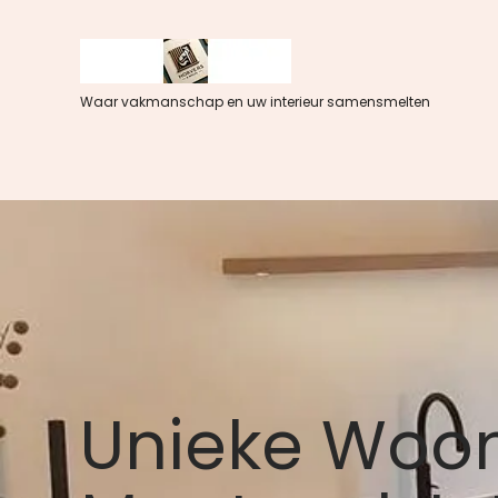
Spring
naar
de
inhoud
Waar vakmanschap en uw interieur samensmelten
Unieke Woonb