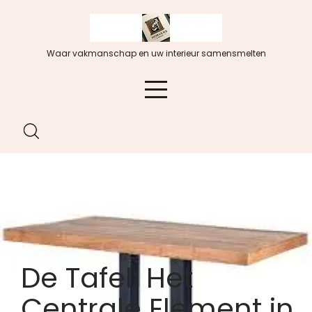
Spring
naar
de
Waar vakmanschap en uw interieur samensmelten
inhoud
De Tafel: Het
Centrale Element in