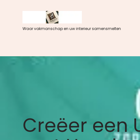
Spring
naar
de
inhoud
Waar vakmanschap en uw interieur samensmelten
Creëer een U