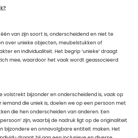
ek?
 één van zijn soort is, onderscheidend en niet te
en over unieke objecten, meubelstukken of
er en individualiteit. Het begrip ‘unieke’ draagt
et zich mee, waardoor het vaak wordt geassocieerd
die volstrekt bijzonder en onderscheidend is, vaak op
 iemand die uniek is, doelen we op een persoon met
kken die hen onderscheiden van anderen. Een
rsoon’ zijn, waarbij de nadruk ligt op de originaliteit
n bijzondere en onnavolgbare entiteit maken. Het
ndividu draagt bij aan een inclusieve en diverse