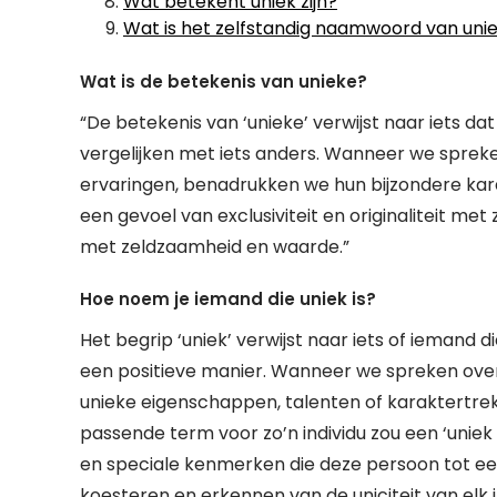
Wat betekent uniek zijn?
Wat is het zelfstandig naamwoord van uni
Wat is de betekenis van unieke?
“De betekenis van ‘unieke’ verwijst naar iets dat
vergelijken met iets anders. Wanneer we sprek
ervaringen, benadrukken we hun bijzondere karakt
een gevoel van exclusiviteit en originaliteit m
met zeldzaamheid en waarde.”
Hoe noem je iemand die uniek is?
Het begrip ‘uniek’ verwijst naar iets of iemand 
een positieve manier. Wanneer we spreken over
unieke eigenschappen, talenten of karaktertre
passende term voor zo’n individu zou een ‘uniek pe
en speciale kenmerken die deze persoon tot ee
koesteren en erkennen van de uniciteit van elk i