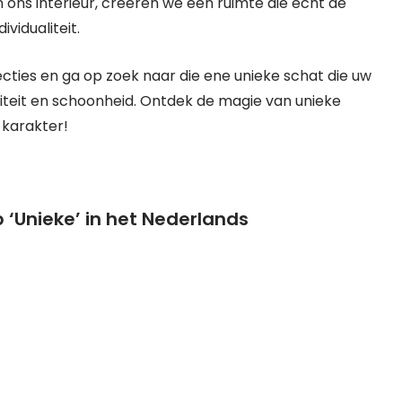
n ons interieur, creëren we een ruimte die echt de
vidualiteit.
cties en ga op zoek naar die ene unieke schat die uw
liteit en schoonheid. Ontdek de magie van unieke
 karakter!
 ‘Unieke’ in het Nederlands