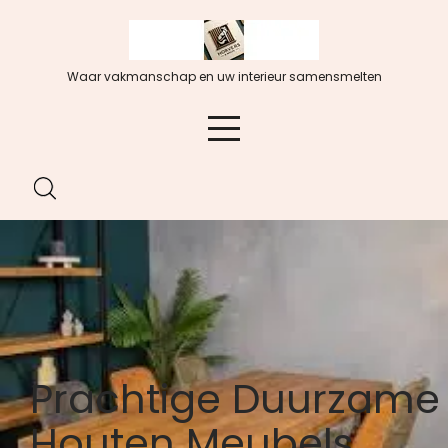
Spring
naar
de
Waar vakmanschap en uw interieur samensmelten
inhoud
Prachtige Duurzame
Houten Meubels