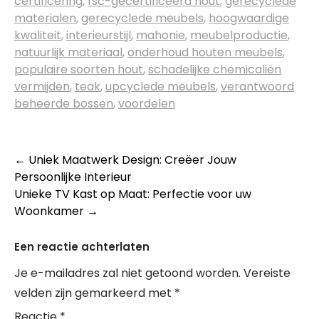
certificering
,
fsc-gecertificeerd hout
,
gerecyclede
materialen
,
gerecyclede meubels
,
hoogwaardige
kwaliteit
,
interieurstijl
,
mahonie
,
meubelproductie
,
natuurlijk materiaal
,
onderhoud houten meubels
,
populaire soorten hout
,
schadelijke chemicaliën
vermijden
,
teak
,
upcyclede meubels
,
verantwoord
beheerde bossen
,
voordelen
Berichtnavigatie
←
Uniek Maatwerk Design: Creëer Jouw
Persoonlijke Interieur
Unieke TV Kast op Maat: Perfectie voor uw
Woonkamer
→
Een reactie achterlaten
Je e-mailadres zal niet getoond worden.
Vereiste
velden zijn gemarkeerd met
*
Reactie
*