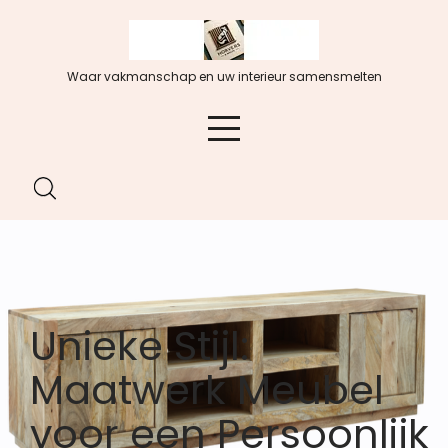
Spring
naar
de
Waar vakmanschap en uw interieur samensmelten
inhoud
Unieke Stijl:
Maatwerk Meubel
voor een Persoonlijk