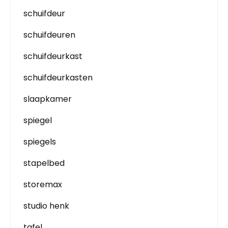
schuifdeur
schuifdeuren
schuifdeurkast
schuifdeurkasten
slaapkamer
spiegel
spiegels
stapelbed
storemax
studio henk
tafel