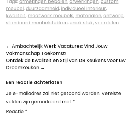
Tags:
afmetingen bepalen
,
afwerkingen
,
custom
meubel
,
duurzaamheid
,
individueel interieur
,
kwaliteit
,
maatwerk meubels
,
materialen
,
ontwerp
,
standaard meubelstukken
,
uniek stuk
,
voordelen
Berichtnavigatie
←
Ambachtelijk Werk Vacatures: Vind Jouw
Vakmanschap Toekomst!
Ontdek de Kwaliteit en Stijl van DB Keukens voor uw
Droomkeuken
→
Een reactie achterlaten
Je e-mailadres zal niet getoond worden.
Vereiste
velden zijn gemarkeerd met
*
Reactie
*