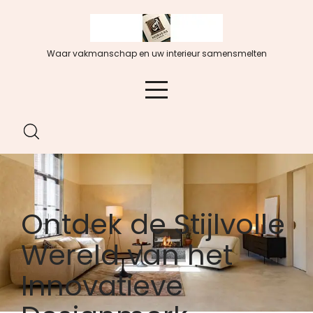
Spring
naar
de
Waar vakmanschap en uw interieur samensmelten
inhoud
Ontdek de Stijlvolle
Wereld van het
Innovatieve