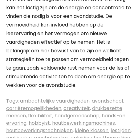
kan het lastig zijn om de energie en concentratie te
vinden die nodig is voor een avondstudie. De
vermoeidheid kan invloed hebben op de
leerervaring en het vermogen om nieuwe
vaardigheden effectief op te nemen. Het is
belangrijk om hier bewust van te zijn en wellicht
strategieën toe te passen om vermoeidheid tegen
te gaan, zoals voldoende rust nemen voor de les of
stimulerende activiteiten te doen om energie op te
wekken voor de avondstudie.
Tags:
ambachtelijke vaardigheden
,
avondschool
,
carrièremogelijkheden
,
creativiteit
,
drukbezette
mensen
,
flexibiliteit
,
handgereedschap
,
hands-on
ervaring
,
hobbyist
,
houtbewerkingsmachines
,
houtbewerkingstechnieken
,
kleine klassen
,
lestijden
,
methoden
,
meubelmaker
,
opleiding houtbewerking
,