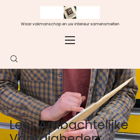
Spring
naar
de
Waar vakmanschap en uw interieur samensmelten
inhoud
Leer Ambachtelijke
Vaardigheden: